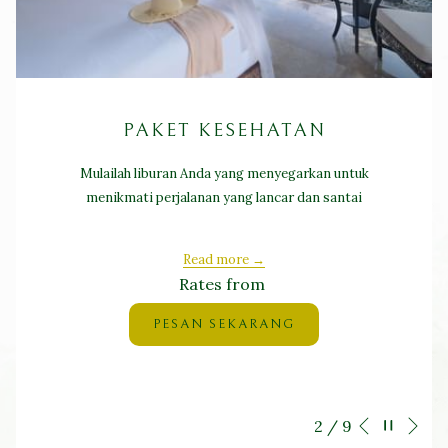
PAKET KESEHATAN
Mulailah liburan Anda yang menyegarkan untuk
menikmati perjalanan yang lancar dan santai
Read more
Rates from
PESAN SEKARANG
Ne
Pause slideshow
Slideshow
Clicking
2
/
9
Previous
control
on