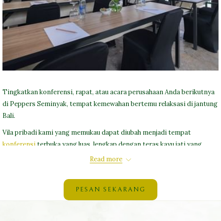
Tingkatkan konferensi, rapat, atau acara perusahaan Anda berikutnya
di Peppers Seminyak, tempat kemewahan bertemu relaksasi di jantung
Bali.
Vila pribadi kami yang memukau dapat diubah menjadi tempat
konferensi
terbuka yang luas, lengkap dengan teras kayu jati yang
indah dan kolam renang pribadi yang menawan.
Read more
Baca Selengkapnya Konferensi di Peppers Seminyak
PESAN SEKARANG