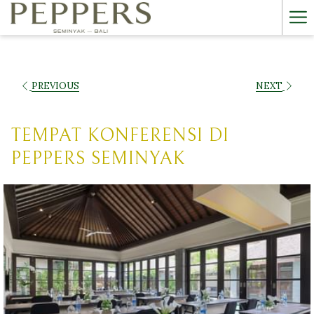
Ham
Me
PREVIOUS
NEXT
TEMPAT KONFERENSI DI
PEPPERS SEMINYAK