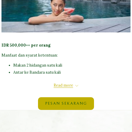
IDR 500,000++ per orang
Manfaat dan syarat ketentuan:
Makan 2 hidangan satu kali
Antar ke Bandara satu kali
Akses gratis ke kolam renang umum
Read more
Akses gratis ke Sauna dan Pemandian Es
Handuk gratis dan akses ke ruang pembasuhan
Diskon 50% untuk anak-anak berusia 6 - 12 tahun (dari harga di
PESAN SEKARANG
atas)
Anak - anak berusia 0 - 5 tahun tidak dipungut biaya
Diskon 10% untuk makanan di The Laneway Restaurant & Bar
Diskon 20% untuk semua perawatan SPA (kecuali perawatan