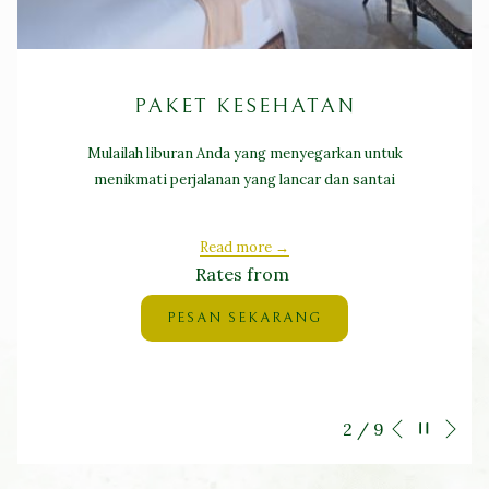
PAKET KESEHATAN
Mulailah liburan Anda yang menyegarkan untuk
menikmati perjalanan yang lancar dan santai
Read more
Rates from
PESAN SEKARANG
Ne
Pause slideshow
Slideshow
Clicking
2
/
9
Previous
control
on
buttons
the